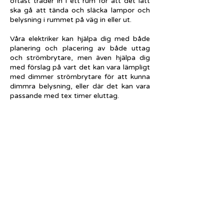
oftast träder in i ett rum för att det lätt
ska gå att tända och släcka lampor och
belysning i rummet på väg in eller ut.
Våra elektriker kan hjälpa dig med både
planering och placering av både uttag
och strömbrytare, men även hjälpa dig
med förslag på vart det kan vara lämpligt
med dimmer strömbrytare för att kunna
dimmra belysning, eller där det kan vara
passande med tex timer eluttag.
Kom ihåg att vi även felsöker och
åtgärdar fel med elkontakter och
strömbrytare, och om du misstänker att
något är fel måste vi starkt
rekommendera dig att ta kontakt med en
certifierad elektriker då det kan handla
om brandfara!
Om installationer av
strömbrytare och uttag